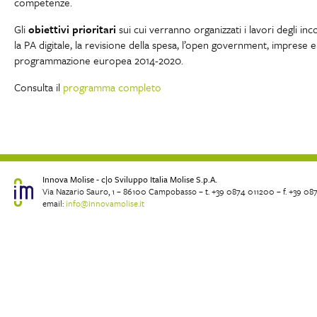
competenze.
Gli
obiettivi prioritari
sui cui verranno organizzati i lavori degli inco
la PA
digitale, la revisione della spesa, l’open government, imprese e 
programmazione europea 2014-2020.
Consulta il
programma completo
Innova Molise - c|o Sviluppo Italia Molise S.p.A.
Via Nazario Sauro, 1 – 86100 Campobasso – t. +39 0874 011200 – f. +39 08
email:
info@innovamolise.it