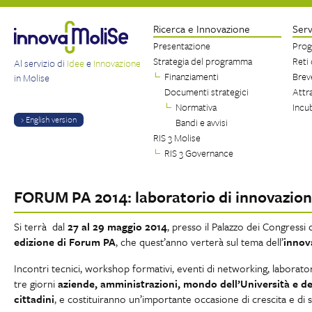
Ricerca e Innovazione
Serv
Presentazione
Prog
Strategia del programma
Reti
Al servizio di
Idee
e
Innovazione
Finanziamenti
Brev
in Molise
Documenti strategici
Attr
Normativa
Incu
› English version
Bandi e avvisi
RIS 3 Molise
RIS 3 Governance
FORUM PA 2014: laboratorio di innovazio
Si terrà dal
27 al 29 maggio 2014
, presso il Palazzo dei Congressi
edizione di Forum PA
, che quest’anno verterà sul tema dell’
innov
Incontri tecnici, workshop formativi, eventi di networking, laborato
tre giorni
aziende, amministrazioni, mondo dell’Università e del
cittadini
, e costituiranno un’importante occasione di crescita e di s