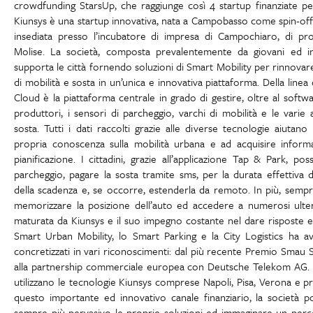
crowdfunding StarsUp, che raggiunge così 4 startup finanziate per
Kiunsys è una startup innovativa, nata a Campobasso come spin-off d
insediata presso l’incubatore di impresa di Campochiaro, di prop
Molise. La società, composta prevalentemente da giovani ed in
supporta le città fornendo soluzioni di Smart Mobility per rinnovare 
di mobilità e sosta in un’unica e innovativa piattaforma. Della linea
Cloud è la piattaforma centrale in grado di gestire, oltre al softwa
produttori, i sensori di parcheggio, varchi di mobilità e le varie a
sosta. Tutti i dati raccolti grazie alle diverse tecnologie aiutano
propria conoscenza sulla mobilità urbana e ad acquisire informaz
pianificazione. I cittadini, grazie all’applicazione Tap & Park, p
parcheggio, pagare la sosta tramite sms, per la durata effettiva di 
della scadenza e, se occorre, estenderla da remoto. In più, semp
memorizzare la posizione dell’auto ed accedere a numerosi ulterio
maturata da Kiunsys e il suo impegno costante nel dare risposte eff
Smart Urban Mobility, lo Smart Parking e la City Logistics ha av
concretizzati in vari riconoscimenti: dal più recente Premio Smau
alla partnership commerciale europea con Deutsche Telekom AG. Olt
utilizzano le tecnologie Kiunsys comprese Napoli, Pisa, Verona e p
questo importante ed innovativo canale finanziario, la società 
sempre più pervasivo le proprie soluzioni ed immaginare un perc