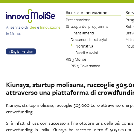
Ricerca e Innovazione
Serv
Presentazione
Prog
Strategia del programma
Reti
Al servizio di
Idee
e
Innovazione
Finanziamenti
Brev
in Molise
Documenti strategici
Attr
Normativa
Incu
› English version
Bandi e avvisi
RIS 3 Molise
RIS 3 Governance
Kiunsys, startup molisana, raccoglie 505.
attraverso una piattaforma di crowdfundi
Kiunsys, startup molisana, raccoglie 505.000 Euro attraverso una pi
crowdfunding
Si è infatti chiusa con successo a fine ottobre una delle più consi
crowdfunding in Italia. Kiunsys ha raccolto oltre € 505.000 sul