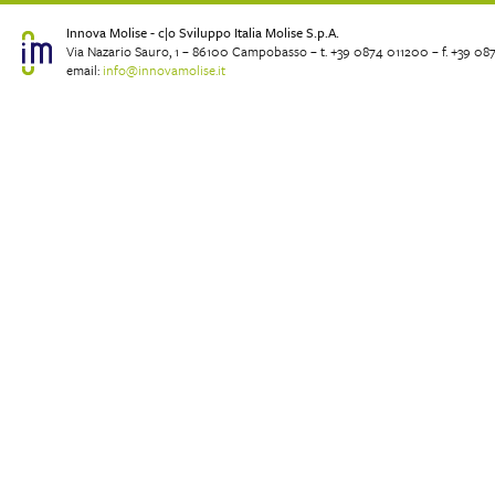
Innova Molise - c|o Sviluppo Italia Molise S.p.A.
Via Nazario Sauro, 1 – 86100 Campobasso – t. +39 0874 011200 – f. +39 08
email:
info@innovamolise.it