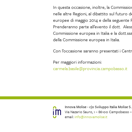
In questa occasione, inoltre, la Commissio
nelle altre Regioni, al dibattito sul futuro 
europee di maggio 2014 e della seguente Pr
Prenderanno parte all’evento il dott. Ale
Commissione europea in Italia e la dott.ss
della Commissione europea in Italia.
Con l’occasione saranno presentati i Centr
Per maggiori informazioni:
carmela.basile@provincia.campobasso.it
Innova Molise - c|o Sviluppo Italia Molise S.
Via Nazario Sauro, 1 – 86100 Campobasso – 
email:
info@innovamolise.it