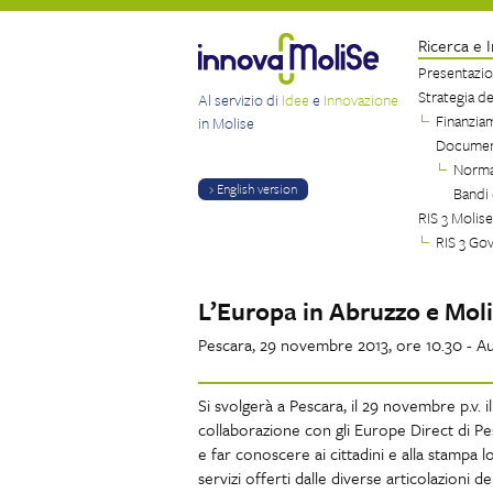
Ricerca e 
Presentazi
Strategia d
Al servizio di
Idee
e
Innovazione
Finanzia
in Molise
Document
Norma
› English version
Bandi 
RIS 3 Molise
RIS 3 Go
L’Europa in Abruzzo e Mol
Pescara, 29 novembre 2013, ore 10.30 - 
Si svolgerà a Pescara, il 29 novembre p.v.
collaborazione con gli Europe Direct di P
e far conoscere ai cittadini e alla stampa 
servizi offerti dalle diverse articolazioni d