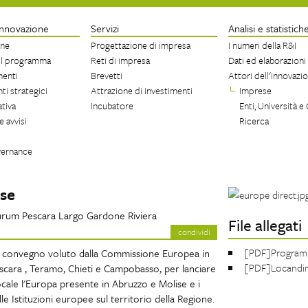
Innovazione
Servizi
Analisi e statistich
one
Progettazione di impresa
I numeri della R&I
el programma
Reti di impresa
Dati ed elaborazioni
menti
Brevetti
Attori dell'innovazi
i strategici
Attrazione di investimenti
Imprese
tiva
Incubatore
Enti, Università e 
e avvisi
Ricerca
vernance
ise
Aurum Pescara Largo Gardone Riviera
File allegati
condividi
[PDF]Programm
 il convegno voluto dalla Commissione Europea in
[PDF]Locandin
escara , Teramo, Chieti e Campobasso, per lanciare
locale l'Europa presente in Abruzzo e Molise e i
elle Istituzioni europee sul territorio della Regione.