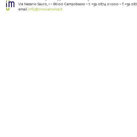
Via Nazario Sauro, 1 – 86100 Campobasso – t. +39 0874 011200 – f. +39 08
email:
info@innovamolise.it