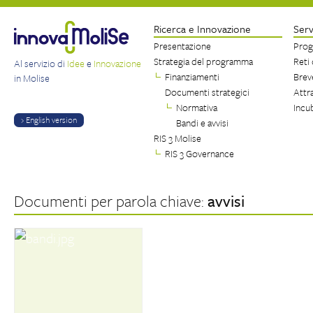
Ricerca e Innovazione
Serv
Presentazione
Prog
Strategia del programma
Reti
Al servizio di
Idee
e
Innovazione
Finanziamenti
Brev
in Molise
Documenti strategici
Attr
Normativa
Incu
› English version
Bandi e avvisi
RIS 3 Molise
RIS 3 Governance
Documenti per parola chiave:
avvisi