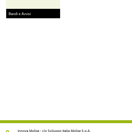
Bandi e Avvisi
Innova Molise - c|o Sviluppo Italia Molise S.p.A.