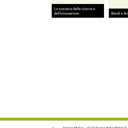
Lo scenario della ricerca e
dell'innovazione
Bandi e Av
Innova Molise - c|o Sviluppo Italia Molise S.