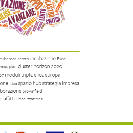
incubazione
ncubatore
estero
Excel
cluster
horizon 2020
iness plan
moduli
tripla elica
europa
fp7
ione
spazio
hub
strategia
impresa
idea
aborazione
brownfield
ne
affitto
localizzazione