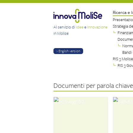
Ricerca e 
Presentazi
Strategia d
Al servizio di
Idee
e
Innovazione
Finanzia
in Molise
Document
Norma
› English version
Bandi 
RIS 3 Molise
RIS 3 Go
Documenti per parola chiave