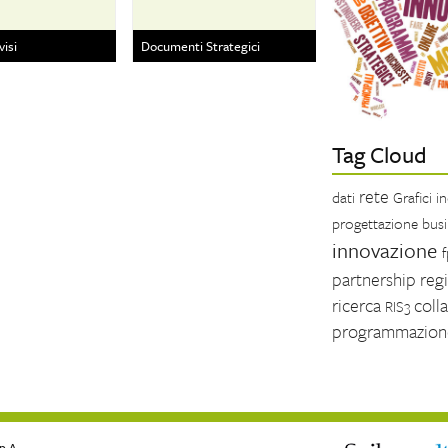
visi
Documenti Strategici
Tag Cloud
rete
dati
Grafici
i
progettazione
bus
innovazione
partnership
reg
ricerca
coll
RIS3
programmazio
p.A.