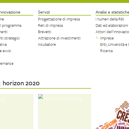
Innovazione
Servizi
Analisi e statistich
one
Progettazione di impresa
I numeri della R&I
el programma
Reti di impresa
Dati ed elaborazioni
menti
Brevetti
Attori dell'innovazi
i strategici
Attrazione di investimenti
Imprese
tiva
Incubatore
Enti, Università e 
e avvisi
Ricerca
vernance
:
horizon 2020