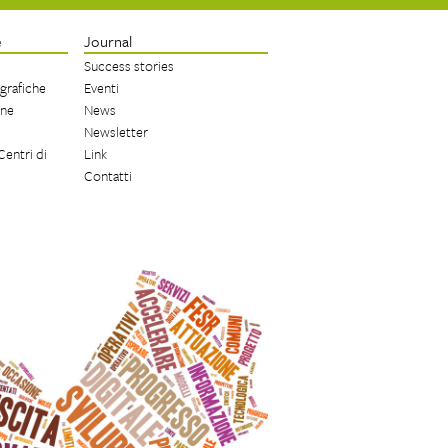
e
Journal
Success stories
 grafiche
Eventi
one
News
Newsletter
Centri di
Link
Contatti